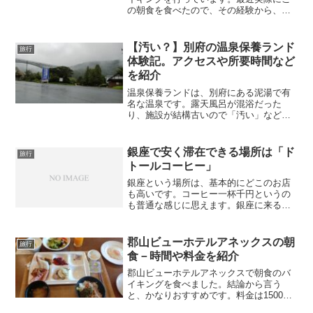
の朝食を食べたので、その経験から、こ
のバイキングを紹介します。郡山ビュー
ホテルアネックスの朝食朝食は、サラダ
やウインナー、ベーコン、納豆、みそ
【汚い？】別府の温泉保養ランド
旅行
汁、魚、ヨーグルトなど、ご...
体験記。アクセスや所要時間など
を紹介
温泉保養ランドは、別府にある泥湯で有
名な温泉です。露天風呂が混浴だった
り、施設が結構古いので「汚い」などの
口コミもあります。私はこの温泉が好き
で3回以上訪れており、最近も行ってきた
ので良い点と気になる点を紹介します。
銀座で安く滞在できる場所は「ド
旅行
別府温泉保養ランドの概要...
トールコーヒー」
銀座という場所は、基本的にどこのお店
も高いです。コーヒー一杯千円というの
も普通な感じに思えます。銀座に来る人
の多くはそれも覚悟の上でしょうが、中
にはできるだけお金を使わず安く滞在し
たいという人もいると思います。若い人
郡山ビューホテルアネックスの朝
旅行
などは特にそうでしょうか...
食－時間や料金を紹介
郡山ビューホテルアネックスで朝食のバ
イキングを食べました。結論から言う
と、かなりおすすめです。料金は1500円
（ホテル宿泊者の場合）、時間は6:30～