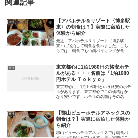
関連記事
【アパホテル＆リゾート〈博多駅
旅行
東〉の朝食は？】実際に宿泊した
体験から紹介
最近、アパホテル＆リゾート〈博多駅
東〉に宿泊して朝食を食べました。こち
らでは、朝食でもつ鍋バイキングが食べ
られるのが大きな特徴です。この朝食を
紹介します。アパホテル＆リゾート〈博
多駅東〉の朝食小皿に入ったもつ鍋の具
東京都心に1泊1980円の格安ホテ
旅行
（もつ、鶏肉、ニラ、キャベ...
ルがある・・・名前は「1泊1980
円ホテル Ｔｏｋｙｏ」
東京都心に、1泊1980円という格安のホテ
ルがあります。東京都心でこの価格はか
なり安いです。ホテルの名前はその名も
「1泊1980円ホテル Ｔｏｋｙｏ」です。
台東区にあり、東京メトロ日比谷線の入
谷駅より徒歩約５分です。東京23区内で
【郡山ビューホテルアネックスの
旅行
この価格は...
朝食は？】実際に宿泊した体験か
ら紹介
郡山ビューホテルアネックスでは朝食バ
イキングを行っています。最近実際にこ