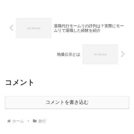
9:00（平日）です。料金は少し高めです
が、その分の価値はあると思います。郡
山ビューホテル...
退職代行モームリの評判は？実際にモー
ムリで退職した経験を紹介
地価公示とは
コメント
コメントを書き込む
ホーム
旅行