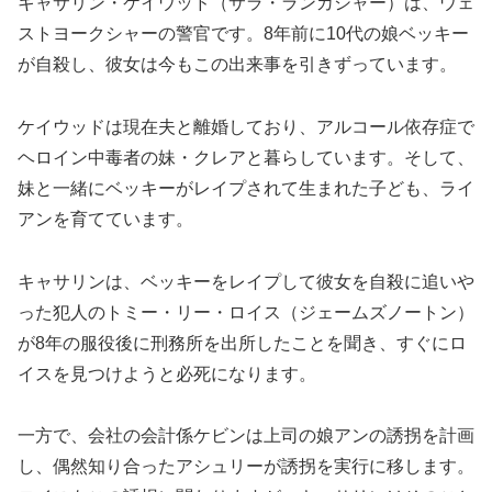
キャサリン・ケイウッド（サラ・ランカシャー）は、ウェ
ストヨークシャーの警官です。8年前に10代の娘ベッキー
が自殺し、彼女は今もこの出来事を引きずっています。
ケイウッドは現在夫と離婚しており、アルコール依存症で
ヘロイン中毒者の妹・クレアと暮らしています。そして、
妹と一緒にベッキーがレイプされて生まれた子ども、ライ
アンを育てています。
キャサリンは、ベッキーをレイプして彼女を自殺に追いや
った犯人のトミー・リー・ロイス（ジェームズノートン）
が8年の服役後に刑務所を出所したことを聞き、すぐにロ
イスを見つけようと必死になります。
一方で、会社の会計係ケビンは上司の娘アンの誘拐を計画
し、偶然知り合ったアシュリーが誘拐を実行に移します。