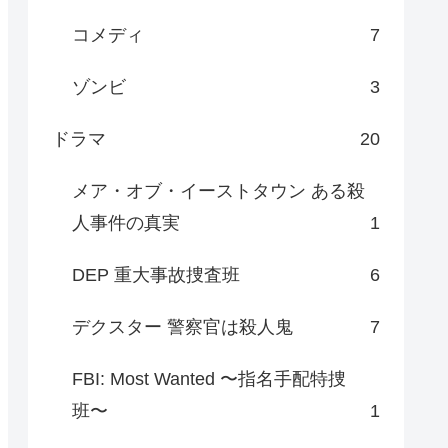
コメディ
7
ゾンビ
3
ドラマ
20
メア・オブ・イーストタウン ある殺
人事件の真実
1
DEP 重大事故捜査班
6
デクスター 警察官は殺人鬼
7
FBI: Most Wanted 〜指名手配特捜
班〜
1