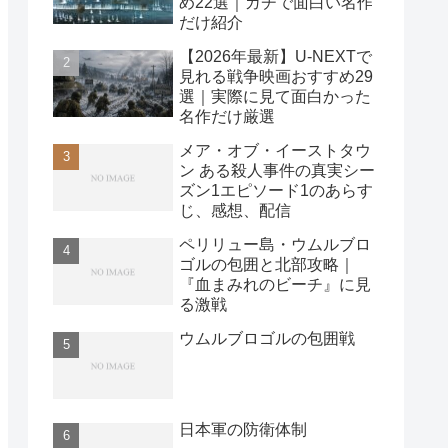
め22選｜ガチで面白い名作
だけ紹介
【2026年最新】U-NEXTで
見れる戦争映画おすすめ29
選｜実際に見て面白かった
名作だけ厳選
メア・オブ・イーストタウ
ン ある殺人事件の真実シー
ズン1エピソード1のあらす
じ、感想、配信
ペリリュー島・ウムルブロ
ゴルの包囲と北部攻略｜
『血まみれのビーチ』に見
る激戦
ウムルブロゴルの包囲戦
日本軍の防衛体制