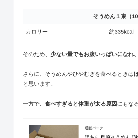
そうめん
１束（10
カロリー
約335kcal
そのため、
少ない量でもお腹いっぱいになれ
さらに、そうめんやひやむぎを食べるときは
と思います。
一方で、
食べすぎると体重が太る原因
にもな
通販パーク
訳あり 島原そうめん (3k