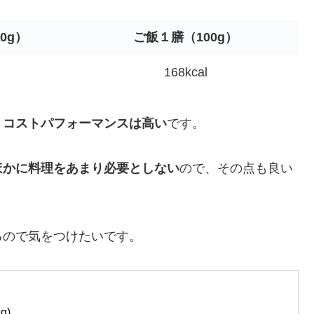
0g）
ご飯
１膳（100g）
168kcal
、コストパフォーマンスは高い
です。
ほかに料理をあまり必要としない
ので、その点も良い
るので気をつけたいです。
g)