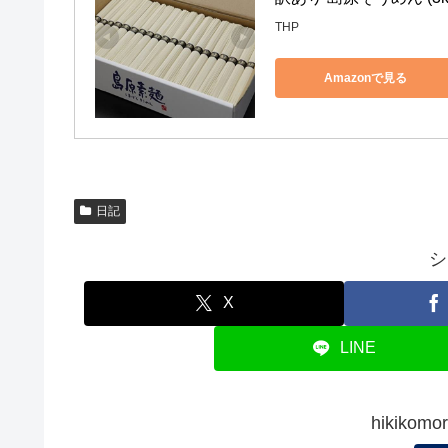
THP
Amazonで見る
日記
シ
X
LINE
hikiko