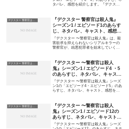
タバレ、感想を紹介します。『デクスタ
ー 警察官は殺人鬼』シーズン1 / エピソ
ード2あらすじデクスターは、犯人がアパ
ートに残したバービー人形を調べ、手の
『デクスター 警察官は殺人鬼』
デクスター 警察官は殺人鬼
指の爪の塗...
シーズン1 / エピソード1のあらす
じ、ネタバレ、キャスト、感想、
配信
『デクスター 〜警察官は殺人鬼』は、殺
害欲求を抑えられないシリアルキラーの
警察官が、凶悪犯罪者を始末していくと
いう、少し変わったドラマです。『デク
スター 警察官は殺人鬼』シーズン1の
「エピソード1」を紹介します。『デクス
『デクスター 〜警察官は殺人
デクスター 警察官は殺人鬼
ター 警察官は殺人鬼...
鬼』シーズン1 / エピソード4 ・5
のあらすじ、ネタバレ、キャス
ト、感想
『デクスター 〜警察官は殺人鬼』シーズ
ン1の「エピソード4・エピソード5」のあ
らすじ、ネタバレ、キャスト、感想を紹
介します。『デクスター 警察官は殺人
鬼』シーズン1 / エピソード4のあらすじ
浜辺で見つかった切断された手はトニ
『デクスター 〜警察官は殺人
デクスター 警察官は殺人鬼
ー・トゥッチの...
鬼』シーズン1 / エピソード12の
あらすじ、ネタバレ、キャスト、
感想
『デクスター 〜警察官は殺人鬼』シーズ
ン1の「エピソード12」のあらすじ、ネタ