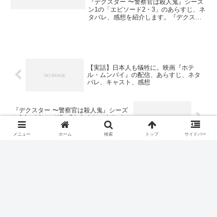
『デクスター 〜警察官は殺人鬼』シーズ
ン1の「エピソード2・3」のあらすじ、ネ
タバレ、感想を紹介します。『デクスタ
ー 警察官は殺人鬼』シーズン1 / エピソ
ード2あらすじデクスターは、犯人がアパ
ートに残したバービー人形を調べ、手の
指の爪の塗...
【実話】日本人も犠牲に。映画『ホテ
ル・ムンバイ』の配信、あらすじ、ネタ
バレ、キャスト、感想
『デクスター 〜警察官は殺人鬼』シーズ
ン1 / エピソード2・3あらすじ、ネタバ
レ、感想
メニュー
ホーム
検索
トップ
サイドバー
ホーム
ドラマ
デクスター 警察官は殺人鬼