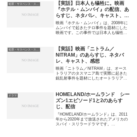
【実話】日本人も犠牲に。映画
犯罪・サスペンス・スリラー
『ホテル・ムンバイ』の配信、あ
らすじ、ネタバレ、キャスト、感
想
映画『ホテル・ムンバイ』は、2008年に
ムンバイで起きたテロ事件を題材にした
映画です。この事件では日本人も犠牲に
なっています。実際の事件を基にしてい
るため、アクション映画のようなヒーロ
ーは出てきませんが、その分リアリティ
【実話】映画「ニトラム／
犯罪・サスペンス・スリラー
があり、自分がその場...
NITRAM」のあらすじ、ネタバ
レ、キャスト、感想
映画「ニトラム／NITRAM」は、オース
トラリアのタスマニア島で実際に起きた
銃乱射事件を題材にしたオートラリアの
映画作品です。社会から孤立した若者が
最終的に暴発するという話です。現在
Amazonプライムビデオで無放題配信中で
HOMELAND/ホームランド シー
ドラマ
す。ニトラム／N...
ズン1エピソード1と2のあらす
じ、配信
『HOMELAND/ホームランド』は、2011
年から2020年まで放送されたアメリカの
スパイ・スリラードラマです。
HOMELAND/ホームランド シーズン1エ
ピソード1と2のあらすじを紹介します。