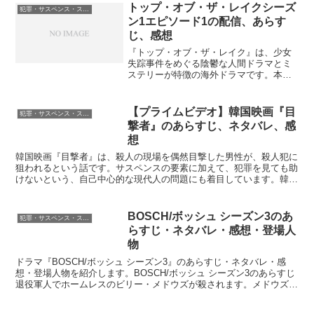
HOMELAND/ホームランドの配信
トップ・オブ・ザ・レイクシーズ
犯罪・サスペンス・スリラー
HOME...
ン1エピソード1の配信、あらす
じ、感想
『トップ・オブ・ザ・レイク』は、少女
失踪事件をめぐる陰鬱な人間ドラマとミ
ステリーが特徴の海外ドラマです。本記
事では、シーズン1第1話のあらすじ、感
想、見どころをネタバレありで紹介しま
す。トップ・オブ・ザ・レイクシーズン1
【プライムビデオ】韓国映画『目
犯罪・サスペンス・スリラー
エピソード1の配信ト...
撃者』のあらすじ、ネタバレ、感
想
韓国映画『目撃者』は、殺人の現場を偶然目撃した男性が、殺人犯に
狙われるという話です。サスペンスの要素に加えて、犯罪を見ても助
けないという、自己中心的な現代人の問題にも着目しています。韓国
映画『目撃者』の評価★★★★韓国映画『目撃者』のあらす...
BOSCH/ボッシュ シーズン3のあ
犯罪・サスペンス・スリラー
らすじ・ネタバレ・感想・登場人
物
ドラマ『BOSCH/ボッシュ シーズン3』のあらすじ・ネタバレ・感
想・登場人物を紹介します。BOSCH/ボッシュ シーズン3のあらすじ
退役軍人でホームレスのビリー・メドウズが殺されます。メドウズを
殺した元軍人のチームは、軍の請負をしながら大...