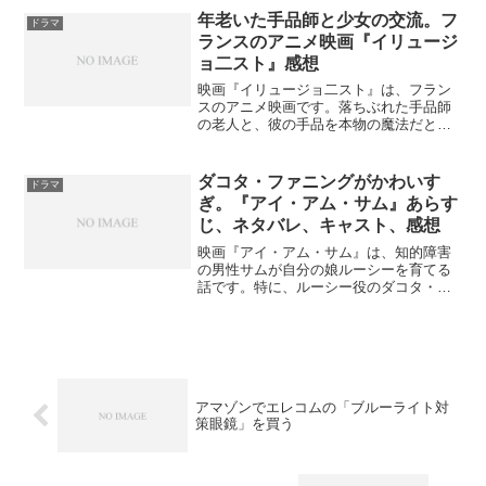
す。映画『王になった男』の配信Amazon
年老いた手品師と少女の交流。フ
ドラマ
プライムビデオとU-...
ランスのアニメ映画『イリュージ
ョ二スト』感想
映画『イリュージョ二スト』は、フラン
スのアニメ映画です。落ちぶれた手品師
の老人と、彼の手品を本物の魔法だと勘
違いした少女との交流を描いた作品で
す。映画『イリュージョ二スト』あらす
じ1959年のパリ。失業中の手品師（イリ
ダコタ・ファニングがかわいす
ドラマ
ュージョニスト）は、気...
ぎ。『アイ・アム・サム』あらす
じ、ネタバレ、キャスト、感想
映画『アイ・アム・サム』は、知的障害
の男性サムが自分の娘ルーシーを育てる
話です。特に、ルーシー役のダコタ・フ
ァニングがとてもかわいいです。映画
『アイ・アム・サム』あらすじスターバ
ックスで働いているサム（ショーン・ペ
ン）は知的障害で、7歳児と...
アマゾンでエレコムの「ブルーライト対
策眼鏡」を買う