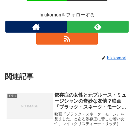
hikikomoriをフォローする
hikikomori
関連記事
依存症の女性と元ブルース・ミュ
ドラマ
ージシャンの奇妙な友情？映画
『ブラック・スネーク・モーン』
の感想
映画『ブラック・スネーク・モーン』を
見ました。とある依存症に苦しむ若い女
性、レイ（クリスティーナ・リッチ）
と、元ブルース・ミュージシャンの老い
た男性、ラザラス（サミュエル・L・ジャ