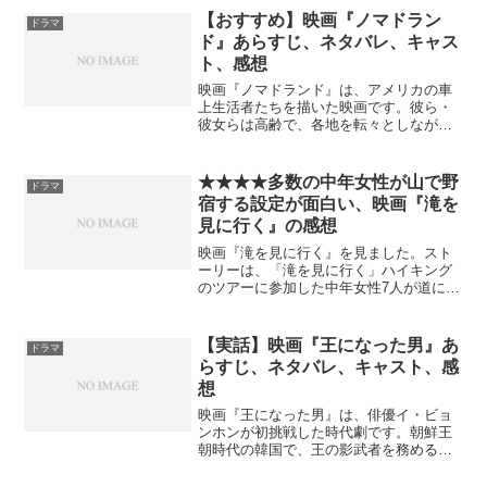
クソン）との奇妙な友情を描いた作品で
【おすすめ】映画『ノマドラン
ドラマ
す。ラザラスは偶然路上で...
ド』あらすじ、ネタバレ、キャス
ト、感想
映画『ノマドランド』は、アメリカの車
上生活者たちを描いた映画です。彼ら・
彼女らは高齢で、各地を転々としなが
ら、アマゾンの配送センターなどで季節
労働をします。実際にノマド生活をして
いる人たちが多数出演しているのも特徴
★★★★多数の中年女性が山で野
ドラマ
です。監督のクロエ・ジャオ...
宿する設定が面白い、映画『滝を
見に行く』の感想
映画『滝を見に行く』を見ました。スト
ーリーは、「滝を見に行く」ハイキング
のツアーに参加した中年女性7人が道に迷
ってしまい、山の中で一晩野宿するとい
う話です。ストーリーは何てことないの
ですが、多数の中年女性が山で道に迷
【実話】映画『王になった男』あ
ドラマ
い、一晩野宿するという設...
らすじ、ネタバレ、キャスト、感
想
映画『王になった男』は、俳優イ・ビョ
ンホンが初挑戦した時代劇です。朝鮮王
朝時代の韓国で、王の影武者を務める身
分の低い男性が、徐々に民のことを考え
る本当の王として尊敬を集めていきま