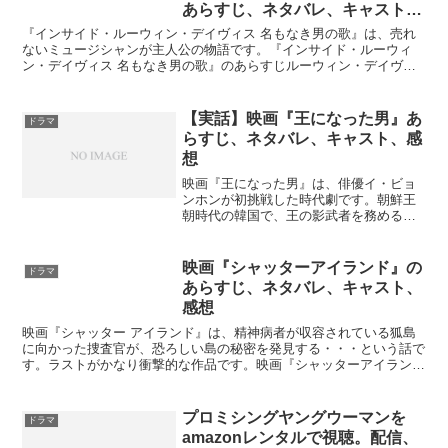
あらすじ、ネタバレ、キャスト、
感想
『インサイド・ルーウィン・デイヴィス 名もなき男の歌』は、売れ
ないミュージシャンが主人公の物語です。『インサイド・ルーウィ
ン・デイヴィス 名もなき男の歌』のあらすじルーウィン・デイヴィ
スは、ニューヨークのグリニッジ・ヴィレッジで売れないフォ...
【実話】映画『王になった男』あ
ドラマ
らすじ、ネタバレ、キャスト、感
想
映画『王になった男』は、俳優イ・ビョ
ンホンが初挑戦した時代劇です。朝鮮王
朝時代の韓国で、王の影武者を務める身
分の低い男性が、徐々に民のことを考え
る本当の王として尊敬を集めていきま
す。映画『王になった男』の配信Amazon
映画『シャッターアイランド』の
ドラマ
プライムビデオとU-...
あらすじ、ネタバレ、キャスト、
感想
映画『シャッター アイランド』は、精神病者が収容されている狐島
に向かった捜査官が、恐ろしい島の秘密を発見する・・・という話で
す。ラストがかなり衝撃的な作品です。映画『シャッターアイラン
ド』のあらすじ1954年、米国連邦保安官エドワード・"テ...
プロミシングヤングウーマンを
ドラマ
amazonレンタルで視聴。配信、