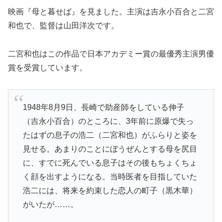
映画『母と暮せば』を見ました。主演は吉永小百合と二宮
和也で、監督は山田洋次です。
二宮和也はこの作品で日本アカデミー賞の最優秀主演男優
賞を受賞しています。
1948年8月9日、長崎で助産師をしている伸子
（吉永小百合）のところに、3年前に原爆で失っ
たはずの息子の浩二（二宮和也）がふらりと姿を
見せる。あまりのことにぼうぜんとする母を尻目
に、すでに死んでいる息子はその後もちょくちょ
く顔を出すようになる。当時医者を目指していた
浩二には、将来を約束した恋人の町子（黒木華）
がいたが……。