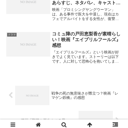
あらすじ、ネタバレ、キャスト、
感想
映画「プロミシングヤングウーマン」
は、ある事件で医大を中退し、現在はカ
フェでアルバイトをする女性が、復讐を
する話です。男女差別の話がメインです
が、もっと大きなくくりで、加害者は忘
れても、被害者はけして忘れないとい
コミュ障の戸田恵梨香が素晴らし
ドラマ
う、被害者の物語としても見ら...
い！映画『エイプリルフールズ』
感想
『エイプリルフールズ』という映画が好
きでよく見ています。ストーリーは以下
です。人に対して恐怖心を抱いてしまう
清掃員のあゆみ（戸田恵梨香）は、一晩
だけ関係を結んだ外科医の亘（松坂桃
李）に対して、身ごもっていると打ち明
ける。ところが亘は、エイプ...
戦争の死の無意味さが際立つ？映画『レ
マゲン鉄橋』の感想
漫画「野菜を再生させる男・・」