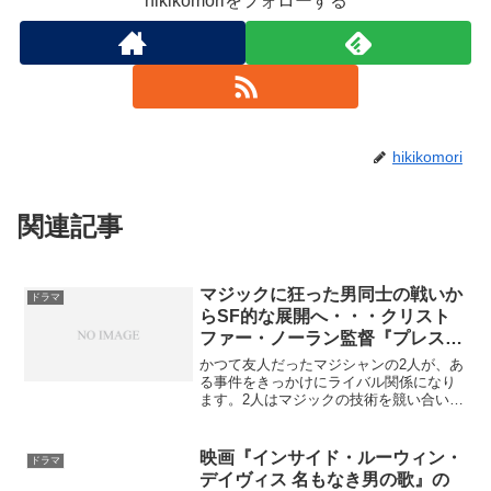
hikikomoriをフォローする
hikikomori
関連記事
マジックに狂った男同士の戦いか
ドラマ
らSF的な展開へ・・・クリスト
ファー・ノーラン監督『プレステ
ージ』ストーリーと感想
かつて友人だったマジシャンの2人が、あ
る事件をきっかけにライバル関係になり
ます。2人はマジックの技術を競い合い、
マジシャン対決をします。しかし、途中
から現実にはありえないようなSF的展開
になります。「手段を選ばないマジック
映画『インサイド・ルーウィン・
ドラマ
対決」2人の男性は...
デイヴィス 名もなき男の歌』の