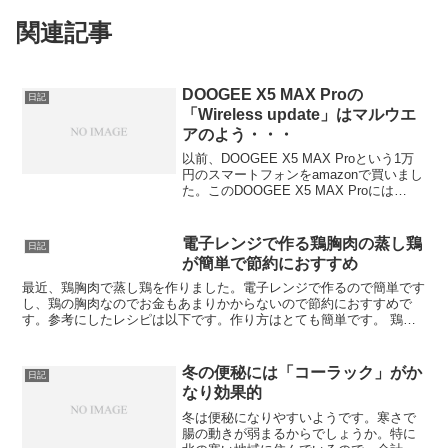
関連記事
DOOGEE X5 MAX Proの
日記
「Wireless update」はマルウエ
アのよう・・・
以前、DOOGEE X5 MAX Proという1万
円のスマートフォンをamazonで買いまし
た。このDOOGEE X5 MAX Proには
「Wireless update」というアプリが最初
から入っているのですが、これはどうや
らマルウェア ...
電子レンジで作る鶏胸肉の蒸し鶏
日記
が簡単で節約におすすめ
最近、鶏胸肉で蒸し鶏を作りました。電子レンジで作るので簡単です
し、鶏の胸肉なのでお金もあまりかからないので節約におすすめで
す。参考にしたレシピは以下です。作り方はとても簡単です。 鶏胸
肉を耐熱容器に入れる 塩コショウで下味をつける お酒を入...
冬の便秘には「コーラック」がか
日記
なり効果的
冬は便秘になりやすいようです。寒さで
腸の動きが弱まるからでしょうか。特に