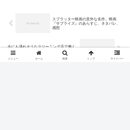
スプラッター映画の意外な名作。映画
『サプライズ』のあらすじ、ネタバレ、
感想
今にも潰れそうなクリーニング店で働く
謎の美女
メニュー
ホーム
検索
トップ
サイドバー
ホーム
日記
ひきこもりの映画紹介
プライバシーポリシー
お問い合わせ