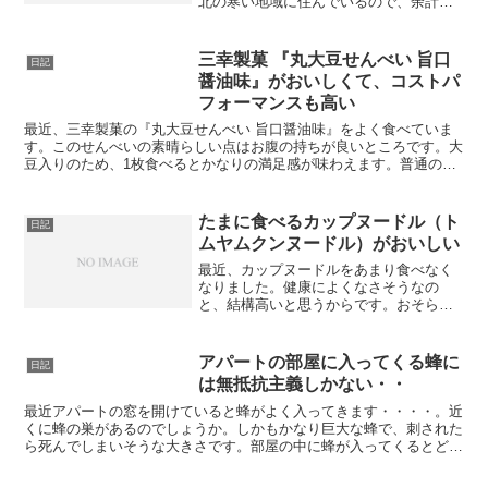
北の寒い地域に住んでいるので、余計そ
うかもしれません。そして最近、とうと
う便秘の薬を買いました。それまでは便
秘の薬を飲んだことはあまりありません
三幸製菓 『丸大豆せんべい 旨口
日記
でした。薬局に行ってどれ...
醤油味』がおいしくて、コストパ
フォーマンスも高い
最近、三幸製菓の『丸大豆せんべい 旨口醤油味』をよく食べていま
す。このせんべいの素晴らしい点はお腹の持ちが良いところです。大
豆入りのため、1枚食べるとかなりの満足感が味わえます。普通のせ
んべいだと物足りなさもあり、気がついたら何枚も食べてし...
たまに食べるカップヌードル（ト
日記
ムヤムクンヌードル）がおいしい
最近、カップヌードルをあまり食べなく
なりました。健康によくなさそうなの
と、結構高いと思うからです。おそら
く、この数か月食べていないと思いま
す。また、食べるとしても袋麺のほうで
す。しかし、たまに無性に食べたくなる
アパートの部屋に入ってくる蜂に
日記
ことがあります。最近も欲求が抑...
は無抵抗主義しかない・・
最近アパートの窓を開けていると蜂がよく入ってきます・・・・。近
くに蜂の巣があるのでしょうか。しかもかなり巨大な蜂で、刺された
ら死んでしまいそうな大きさです。部屋の中に蜂が入ってくるとどう
していいかわかりません。追い出そうとしたら刺されそうな...