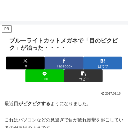
PR
ブルーライトカットメガネで「目のピクピ
ク」が治った・・・・
X
Facebook
はてブ
LINE
コピー
2017.09.18
最近
目がピクピクする
ようになりました。
これはパソコンなどの見過ぎで目が疲れ痙攣を起こしてい
るのが原因のようです。