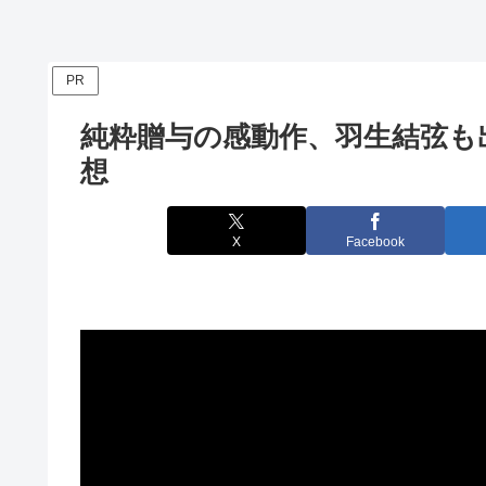
PR
純粋贈与の感動作、羽生結弦も
想
X
Facebook