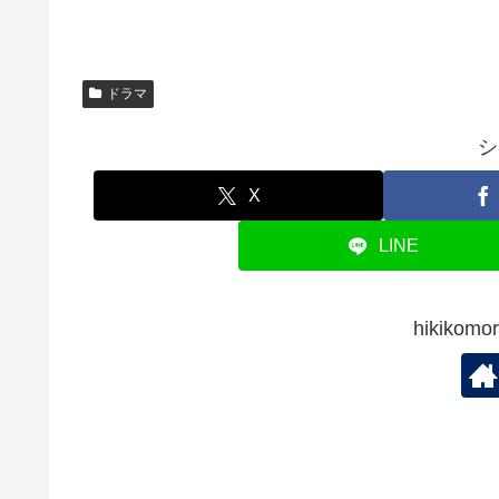
ドラマ
シ
X
LINE
hikiko