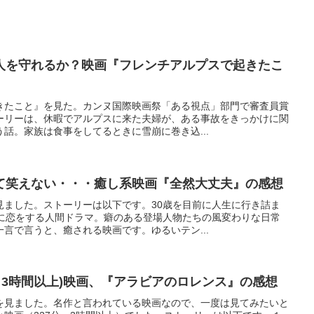
人を守れるか？映画『フレンチアルプスで起きたこ
きたこと』を見た。カンヌ国際映画祭「ある視点」部門で審査員賞
ーリーは、休暇でアルプスに来た夫婦が、ある事故をきっかけに関
話。家族は食事をしてるときに雪崩に巻き込...
て笑えない・・・癒し系映画『全然大丈夫』の感想
見ました。ストーリーは以下です。30歳を目前に人生に行き詰ま
性に恋をする人間ドラマ。癖のある登場人物たちの風変わりな日常
言で言うと、癒される映画です。ゆるいテン...
、3時間以上)映画、『アラビアのロレンス』の感想
を見ました。名作と言われている映画なので、一度は見てみたいと