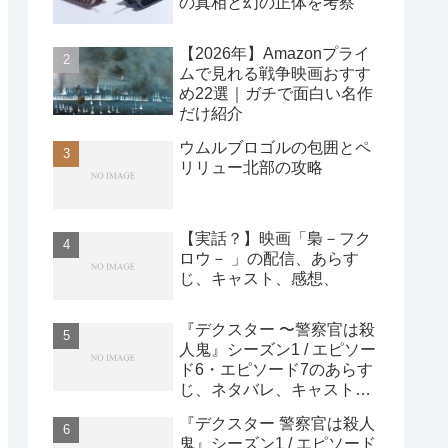
の真相と幻の正体を考察
【2026年】Amazonプライ
ムで見れる戦争映画おすす
め22選｜ガチで面白い名作
だけ紹介
ウムルブロゴルの包囲とペ
リリュー北部の攻略
【実話？】映画「梟－フク
ロウ－ 」の配信、あらす
じ、キャスト、感想、
『デクスター 〜警察官は殺
人鬼』シーズン1 / エピソー
ド6・エピソード7のあらす
じ、ネタバレ、キャスト、
感想
『デクスター 警察官は殺人
鬼』シーズン1 / エピソード