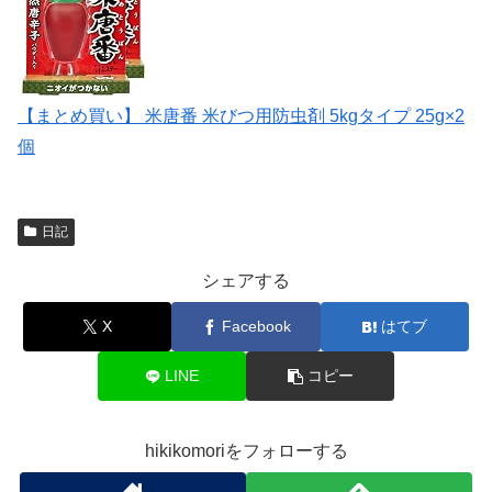
【まとめ買い】 米唐番 米びつ用防虫剤 5kgタイプ 25g×2
個
日記
シェアする
X
Facebook
はてブ
LINE
コピー
hikikomoriをフォローする