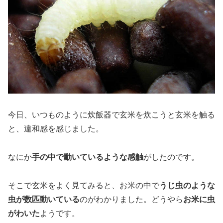
今日、いつものように炊飯器で玄米を炊こうと玄米を触る
と、違和感を感じました。
なにか
手の中で動いているような感触
がしたのです。
そこで玄米をよく見てみると、お米の中で
うじ虫のような
虫が数匹動いている
のがわかりました。どうやら
お米に虫
がわいた
ようです。