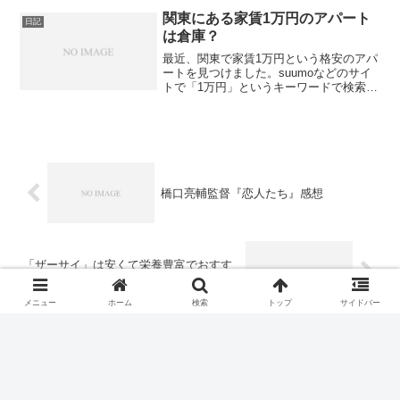
ASUSの「Eee PC」というシリーズの
関東にある家賃1万円のアパート
日記
パ...
は倉庫？
最近、関東で家賃1万円という格安のアパ
ートを見つけました。suumoなどのサイ
トで「1万円」というキーワードで検索す
るといくつか物件がみつかります。この
物件は東京まで電車で1時間で行けます。
この条件で1万円というのはかなり安いで
す。さっそく...
橋口亮輔監督『恋人たち』感想
「ザーサイ」は安くて栄養豊富でおすす
めかもしれない・・・
メニュー
ホーム
検索
トップ
サイドバー
ホーム
日記