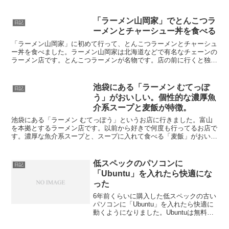
ってしまいがちで、「まだこれだけあるから」大丈夫...
「ラーメン山岡家」でとんこつラ
日記
ーメンとチャーシュー丼を食べる
「ラーメン山岡家」に初めて行って、とんこつラーメンとチャーシュ
ー丼を食べました。ラーメン山岡家は北海道などで有名なチェーンの
ラーメン店です。とんこつラーメンが名物です。店の前に行くと独特
のとんこつ？のにおいがします。とんこつラーメンはなかな...
池袋にある「ラーメン むてっぽ
日記
う」がおいしい。個性的な濃厚魚
介系スープと麦飯が特徴。
池袋にある「ラーメン むてっぽう」というお店に行きました。富山
を本拠とするラーメン店です。以前から好きで何度も行ってるお店で
す。濃厚な魚介系スープと、スープに入れて食べる「麦飯」がおいし
いです。いままでラーメンはたくさん食べていますが、この...
低スペックのパソコンに
日記
「Ubuntu」を入れたら快適にな
った
6年前くらいに購入した低スペックの古い
パソコンに「Ubuntu」を入れたら快適に
動くようになりました。Ubuntuは無料で
使えるOSです。パソコンはメモリが1Ｇ
Ｂしかない低スペックのパソコンです。